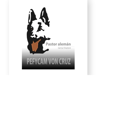
QUIERO SUSCRIBIRME ➜
CÓMO APOYAR LOS PROYECTOS ➜